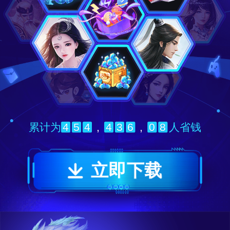
4
5
4
,
4
3
6
,
0
8
累计为
人省钱
立即下载