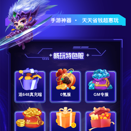
送648真充端
0氪服
GM专服