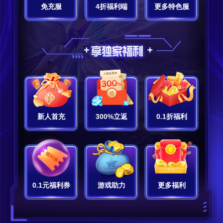
免充服
4折福利端
更多特色服
新人首充
300%立返
0.1折福利
0.1元福利券
游戏助力
更多福利